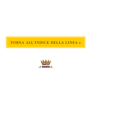
TORNA ALL'INDICE DELLA LINEA 1
Via Cento, 9/a, 40017 San Giovanni in Persiceto BO
Telefono e whatsapp:
+39 348 731 8029
Mail:
cultura.turismo@comunepersiceto.it