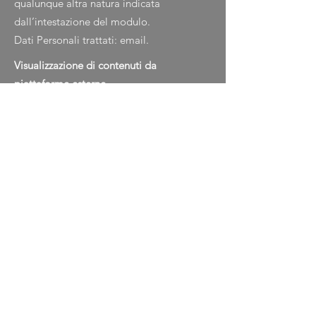
qualunque altra natura indicata
dall’intestazione del modulo.
Dati Personali trattati: email.
Visualizzazione di contenuti da
piattaforme esterne
Questo tipo di servizi permette di
visualizzare contenuti ospitati su
piattaforme esterne direttamente dalle
pagine di questa Applicazione e di
interagire con essi.
Questo tipo di servizio potrebbe
comunque raccogliere dati sul traffico
web relativo alle pagine dove il servizio è
installato, anche quando gli utenti non lo
utilizzano.
GOOGLE FONTS (GOOGLE IRELAND