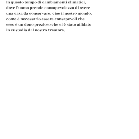
In questo tempo di cambiamenti climatici,
dove l’uomo prende consapevolezza di avere
una casa da conservare, cioè il nostro mondo,
come è necessario essere consapevoli che
esso è un dono prezioso che ci è stato affidato
in custodia dal nostro Creatore.