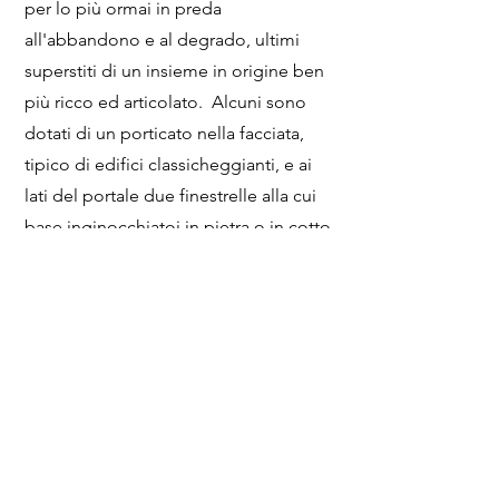
per lo più ormai in preda
all'abbandono e al degrado, ultimi
superstiti di un insieme in origine ben
più ricco ed articolato. Alcuni sono
dotati di un porticato nella facciata,
tipico di edifici classicheggianti, e ai
lati del portale due finestrelle alla cui
base inginocchiatoi in pietra o in cotto
dovevano rappresentare per i
viandanti motivo di sosta per
un'orazione. L'interno, sopra l'altare,
custodiva un tempo l'immagine del
santo cui era dedicato l'edificio: quasi
sempre una tela dipinta, o più
raramente una targa in cotto o una
statuetta.