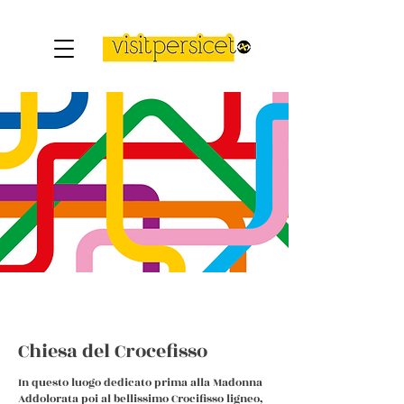
Chiesa del Crocefisso
In questo luogo dedicato prima alla Madonna
Addolorata poi al bellissimo Crocifisso ligneo,