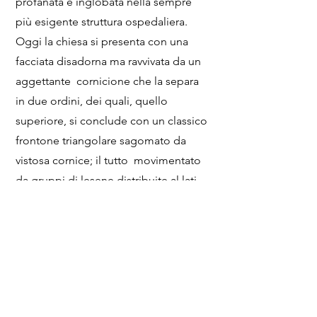
profanata e inglobata nella sempre
più esigente struttura ospedaliera.
Oggi la chiesa si presenta con una
facciata disadorna ma ravvivata da un
aggettante cornicione che la separa
in due ordini, dei quali, quello
superiore, si conclude con un classico
frontone triangolare sagomato da
vistosa cornice; il tutto movimentato
da gruppi di lesene distribuite al lati
sia del portale di accesso che del
finestrone sovrastante.
L’interno, a croce greca (ma per la
scarsa lunghezza dei bracci, salvo
quello dell’altare maggiore, potrebbe