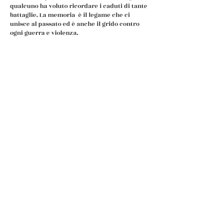
qualcuno ha voluto ricordare i caduti di tante
battaglie. La memoria è il legame che ci
unisce al passato ed è anche il grido contro
ogni guerra e violenza.