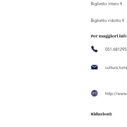
Biglietto intero €
Biglietto ridotto €
Per maggiori inf
051.681295
cultura.tur
http://www
Riduzioni: