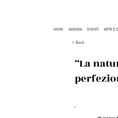
HOME
AGENDA
EVENTI
ARTE E 
< Back
“La natur
perfezio