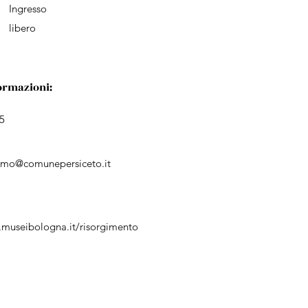
Ingresso
libero
ormazioni:
5
ismo@comunepersiceto.it
.museibologna.it/risorgimento