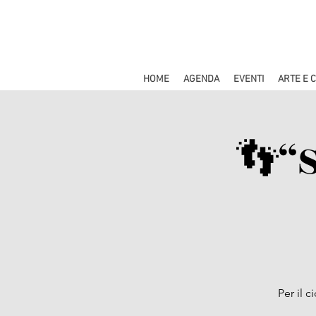
HOME
AGENDA
EVENTI
ARTE E 
👣​“
Per il c