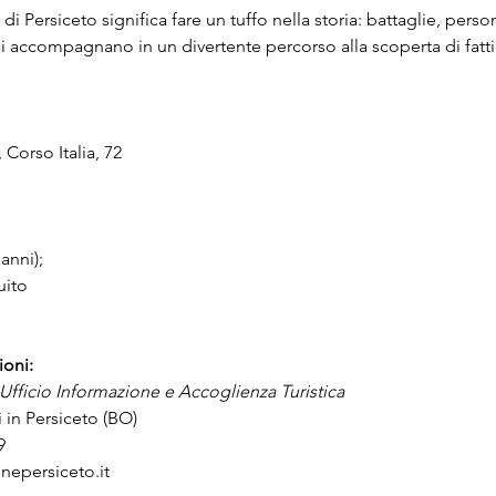
i Persiceto significa fare un tuffo nella storia: battaglie, perso
i accompagnano in un divertente percorso alla scoperta di fatti
Corso Italia, 72
anni); 
uito
ioni:
 Ufficio Informazione e Accoglienza Turistica
 in Persiceto (BO)
9
epersiceto.it