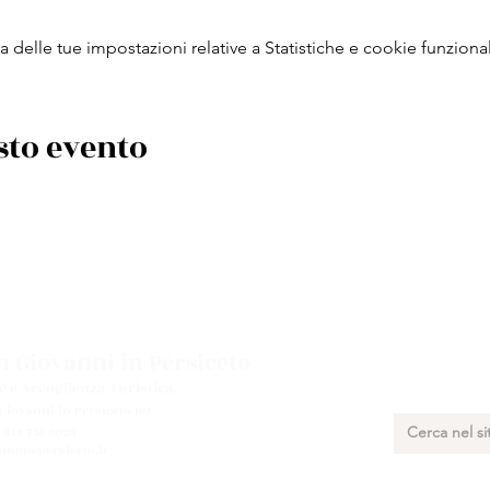
delle tue impostazioni relative a Statistiche e cookie funzional
sto evento
 Giovanni in Persiceto
e e Accoglienza Turistica.
 Giovanni in Persiceto BO
 348 731 8029
munepersiceto.it