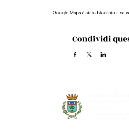
Google Maps è stato bloccato a causa 
Condividi que
Comune di San
Ufficio di Informazion
Via Cento, 9/a, 40017 San
Telefono e whatsapp: +39
Mail:
cultura.turismo@co