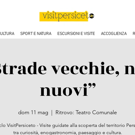
CULTURA
SPORT E NATURA
ESCURSIONI E VISITE
ACCOGLIENZA
R
Strade vecchie,
nuovi”
dom 11 mag
  |  
Ritrovo: Teatro Comunale
iclo VisitPersiceto - Visite guidate alla scoperta del territorio Pe
tra curiosità, enogastronomia, paesaggio e cultura.