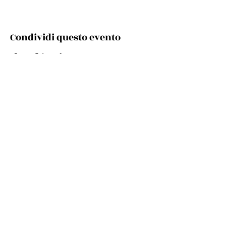
Condividi questo evento
Via Cento, 9/a, 40017 San Giovanni in Persiceto BO
Telefono e whatsapp:
+39 348 731 8029
Mail:
cultura.turismo@comunepersiceto.it