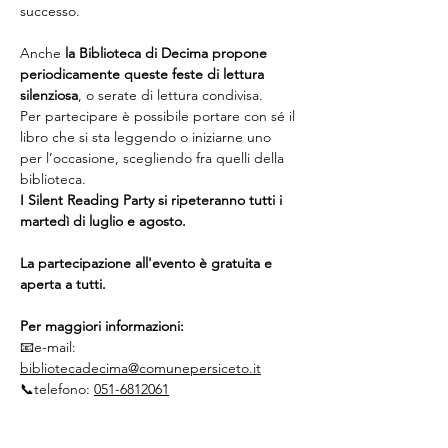
successo.
Anche 
la Biblioteca di Decima propone 
periodicamente queste feste di lettura 
silenziosa
, o serate di lettura condivisa.
Per partecipare è possibile portare con sé il 
libro che si sta leggendo o iniziarne uno 
per l’occasione, scegliendo fra quelli della 
biblioteca.
I Silent Reading Party si ripeteranno tutti i 
martedì di luglio e agosto.
La partecipazione all'evento è gratuita e 
aperta a tutti.
Per maggiori informazioni:
📧​e-mail: 
bibliotecadecima@comunepersiceto.it
📞​telefono: 
051-6812061