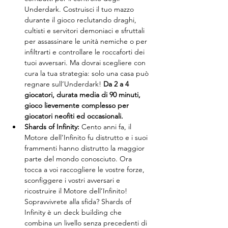
Underdark. Costruisci il tuo mazzo 
durante il gioco reclutando draghi, 
cultisti e servitori demoniaci e sfruttali 
per assassinare le unità nemiche o per 
infiltrarti e controllare le roccaforti dei 
tuoi avversari. Ma dovrai scegliere con 
cura la tua strategia: solo una casa può 
regnare sull’Underdark! 
Da 2 a 4 
giocatori, durata media di 90 minuti, 
gioco lievemente complesso per 
giocatori neofiti ed occasionali. 
Shards of Infinity: 
Cento anni fa, il 
Motore dell’Infinito fu distrutto e i suoi 
frammenti hanno distrutto la maggior 
parte del mondo conosciuto. Ora 
tocca a voi raccogliere le vostre forze, 
sconfiggere i vostri avversari e 
ricostruire il Motore dell’Infinito! 
Sopravvivrete alla sfida? Shards of 
Infinity è un deck building che 
combina un livello senza precedenti di 