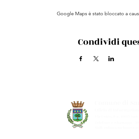
Google Maps è stato bloccato a causa 
Condividi que
Comune di San
Ufficio di Informazion
Via Cento, 9/a, 40017 San
Telefono e whatsapp: +39
Mail:
cultura.turismo@co