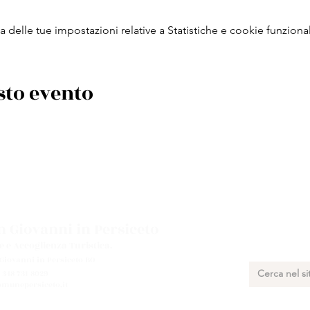
delle tue impostazioni relative a Statistiche e cookie funzional
sto evento
 Giovanni in Persiceto
e e Accoglienza Turistica.
 Giovanni in Persiceto BO
 348 731 8029
munepersiceto.it