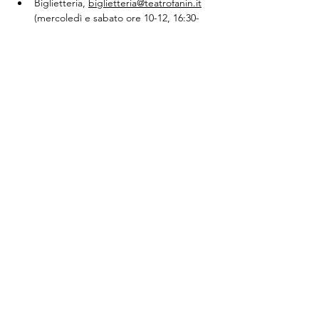
Biglietteria,
biglietteria@teatrofanin.it
(mercoledì e sabato ore 10-12, 16:30-
18:30)
Condividi questo evento
Via Cento, 9/a, 40017 San Giovanni in Persiceto BO