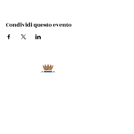
Condividi questo evento
Via Cento, 9/a, 40017 San Giovanni in Persiceto BO
Telefono e whatsapp:
+39 348 731 8029
Mail:
cultura.turismo@comunepersiceto.it