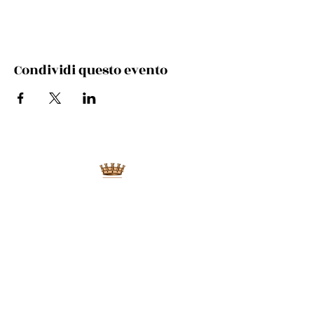
Condividi questo evento
Via Cento, 9/a, 40017 San Giovanni in Persiceto BO
Telefono e whatsapp:
+39 348 731 8029
Mail:
cultura.turismo@comunepersiceto.it