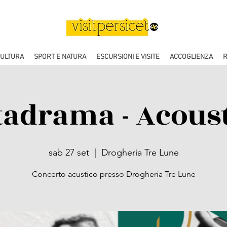
CULTURA
SPORT E NATURA
ESCURSIONI E VISITE
ACCOGLIENZA
R
tadrama - Acoust
sab 27 set
  |  
Drogheria Tre Lune
Concerto acustico presso Drogheria Tre Lune