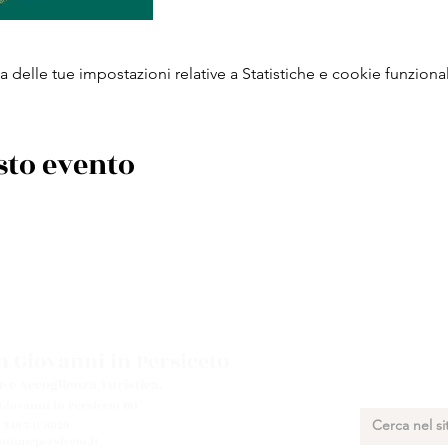
delle tue impostazioni relative a Statistiche e cookie funzional
sto evento
 Giovanni in Persiceto
e e Accoglienza Turistica.
 Giovanni in Persiceto BO
 348 731 8029
munepersiceto.it