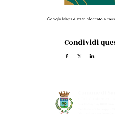
Google Maps è stato bloccato a causa 
Condividi que
Comune di San
Ufficio di Informazion
Via Cento, 9/a, 40017 San
Telefono e whatsapp: +39
Mail:
cultura.turismo@co