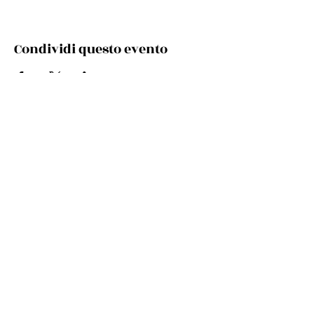
Condividi questo evento
Via Cento, 9/a, 40017 San Giovanni in Persiceto BO
Telefono e whatsapp:
+39 348 731 8029
Mail:
cultura.turismo@comunepersiceto.it