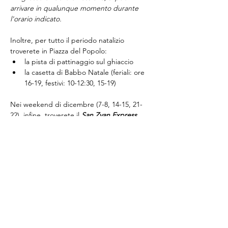
arrivare in qualunque momento durante 
l'orario indicato.
Inoltre, per tutto il periodo natalizio 
troverete in Piazza del Popolo:
la pista di pattinaggio sul ghiaccio
la casetta di Babbo Natale (feriali: ore 
16-19, festivi: 10-12:30, 15-19)
Nei weekend di dicembre (7-8, 14-15, 21-
22), infine, troverete il 
San Zvan Express
, 
trenino per grandi e piccini che vi porterà 
in giro per il Borgo Rotondo, dalle ore 10 
alle ore 12:30 e dalle ore 15:30 alle ore 19.
Condividi questo evento