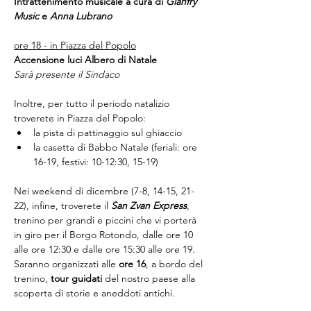
Intrattenimento musicale a cura di 
Gianfry 
Music
 e 
Anna Lubrano
ore 18 - in Piazza del Popolo
Accensione luci Albero di Natale
Sarà presente il Sindaco
Inoltre, per tutto il periodo natalizio 
troverete in Piazza del Popolo:
la pista di pattinaggio sul ghiaccio
la casetta di Babbo Natale (feriali: ore 
16-19, festivi: 10-12:30, 15-19)
Nei weekend di dicembre (7-8, 14-15, 21-
22), infine, troverete il 
San Zvan Express
, 
trenino per grandi e piccini che vi porterà 
in giro per il Borgo Rotondo, dalle ore 10 
alle ore 12:30 e dalle ore 15:30 alle ore 19.
Saranno organizzati alle 
ore 16
, a bordo del 
trenino, 
tour guidati
 del nostro paese alla 
scoperta di storie e aneddoti antichi.