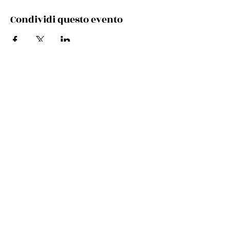
Condividi questo evento
Via Cento, 9/a, 40017 San Giovanni in Persiceto BO
Telefono e whatsapp:
+39 348 731 8029
Mail:
cultura.turismo@comunepersiceto.it
Comune di San Giovanni in Persiceto