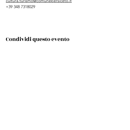
cultura.turismo@comunepersiceto.it
+39 348 7318029
Condividi questo evento
Via Cento, 9/a, 40017 San Giovanni in Persiceto BO
Telefono e whatsapp:
+39 348 731 8029