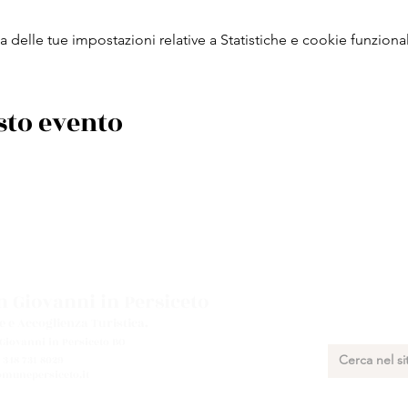
delle tue impostazioni relative a Statistiche e cookie funzional
sto evento
 Giovanni in Persiceto
e e Accoglienza Turistica.
 Giovanni in Persiceto BO
 348 731 8029
munepersiceto.it