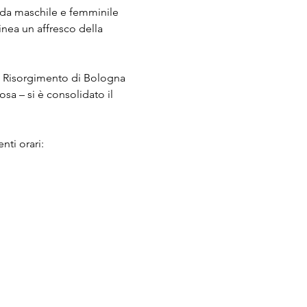
oda maschile e femminile 
inea un affresco della 
el Risorgimento di Bologna 
a – si è consolidato il 
nti orari: