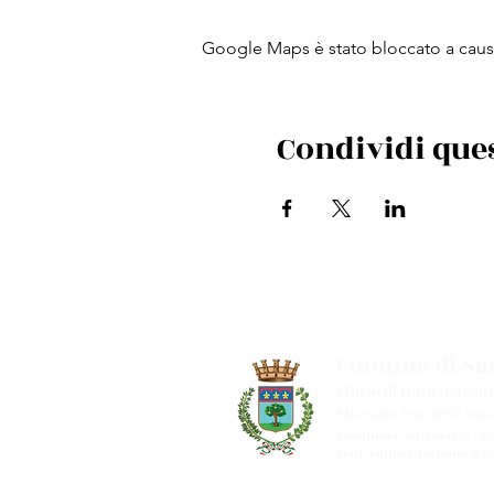
Google Maps è stato bloccato a causa 
Condividi que
Comune di San
Ufficio di Informazion
Via Cento, 9/a, 40017 San
Telefono e whatsapp: +39
Mail:
cultura.turismo@co