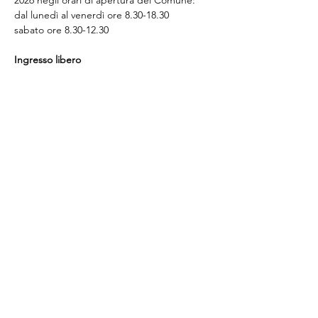
2026 negli orari di apertura del Comune:
dal lunedì al venerdì ore 8.30-18.30 
sabato ore 8.30-12.30
Ingresso libero
Per ulteriori informazioni:
www.gapers.it
Condividi questo evento