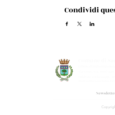
Condividi que
Comune di San
Ufficio di Informazion
Via Cento, 9/a, 40017 San
Telefono e whatsapp: +39
Mail:
cultura.turismo@co
Newslette
Copyright