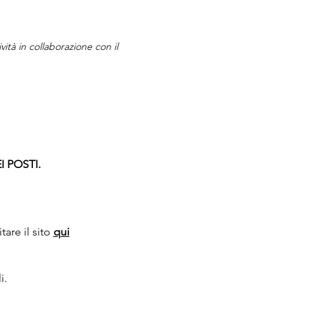
ità in collaborazione con il 
 POSTI.
are il sito 
qui
i.