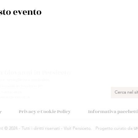
sto evento
 Giovanni in Persiceto
e e Accoglienza Turistica.
 Giovanni in Persiceto BO
 348 731 8029
munepersiceto.it
Privacy e Cookie Policy
Informativa pacchetti 
r
 © 2024 - Tutti i diritti riservati - Visit Persiceto.
Progetto curato da
U