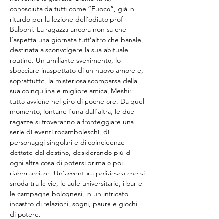
conosciuta da tutti come “Fuoco”, già in 
ritardo per la lezione dell’odiato prof 
Balboni. La ragazza ancora non sa che 
l’aspetta una giornata tutt’altro che banale, 
destinata a sconvolgere la sua abituale 
routine. Un umiliante svenimento, lo 
sbocciare inaspettato di un nuovo amore e, 
soprattutto, la misteriosa scomparsa della 
sua coinquilina e migliore amica, Meshi: 
tutto avviene nel giro di poche ore. Da quel 
momento, lontane l’una dall’altra, le due 
ragazze si troveranno a fronteggiare una 
serie di eventi rocamboleschi, di 
personaggi singolari e di coincidenze 
dettate dal destino, desiderando più di 
ogni altra cosa di potersi prima o poi 
riabbracciare. Un’avventura poliziesca che si 
snoda tra le vie, le aule universitarie, i bar e 
le campagne bolognesi, in un intricato 
incastro di relazioni, sogni, paure e giochi 
di potere.