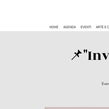
HOME
AGENDA
EVENTI
ARTE E 
📌"In
Even