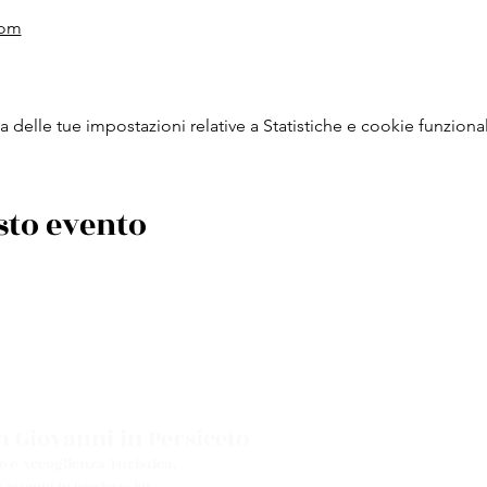
com
delle tue impostazioni relative a Statistiche e cookie funzional
sto evento
 Giovanni in Persiceto
e e Accoglienza Turistica.
 Giovanni in Persiceto BO