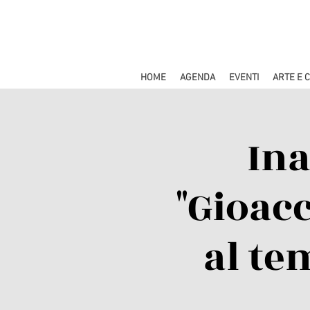
HOME
AGENDA
EVENTI
ARTE E 
In
"Gioac
al te