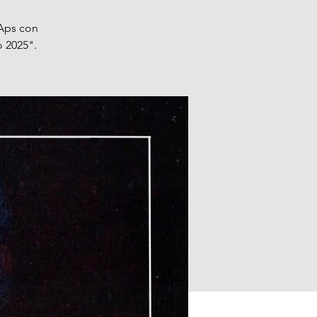
 Aps con
o 2025".