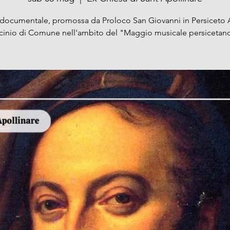
documentale, promossa da Proloco San Giovanni in Persiceto
ocinio di Comune nell'ambito del "Maggio musicale persicetan