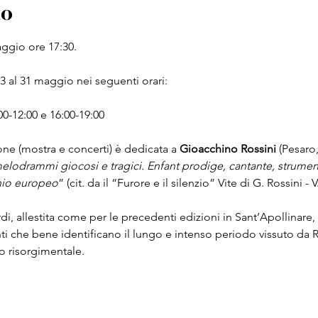
to
ggio ore 17:30.
 3 al 31 maggio nei seguenti orari:
-12:00 e 16:00-19:00 
ne (mostra e concerti) è dedicata a 
Gioacchino Rossini 
(Pesaro,
elodrammi giocosi e tragici. Enfant prodige, cantante, strument
nio europeo
” (cit. da il “Furore e il silenzio” Vite di G. Rossini - V
i, allestita come per le precedenti edizioni in Sant’Apollinare, off
ti che bene identificano il lungo e intenso periodo vissuto da 
o risorgimentale.