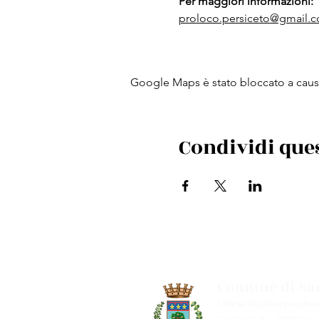
Per maggiori informazioni: 
proloco.persiceto@gmail.
Google Maps è stato bloccato a causa 
Condividi que
Comune di San
Ufficio di Informazion
Via Cento, 9/a, 40017 San