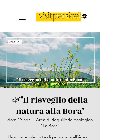
🌿"Il risveglio della
natura alla Bora"
dom 13 apr
  |  
Area di riequilibrio ecologico
"La Bora"
Una piacevole visita di primavera all'Area di