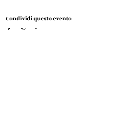
Condividi questo evento
Via Cento, 9/a, 40017 San Giovanni in Persiceto BO
Telefono e whatsapp:
+39 348 731 8029
Mail:
cultura.turismo@comunepersiceto.it