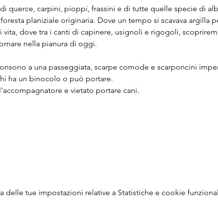
 querce, carpini, pioppi, frassini e di tutte quelle specie di alb
esta planiziale originaria. Dove un tempo si scavava argilla per
i vita, dove tra i canti di capinere, usignoli e rigogoli, scopri
ornare nella pianura di oggi.
onsono a una passeggiata, scarpe comode e scarponcini impermea
Chi ha un binocolo o può portare.
'accompagnatore e vietato portare cani. 
delle tue impostazioni relative a Statistiche e cookie funzional