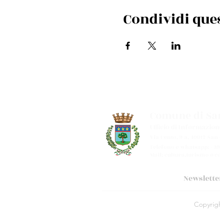
Condividi que
Comune di San
Ufficio di Informazion
Via Cento, 9/a, 40017 San
Telefono e whatsapp: +39
Mail:
cultura.turismo@co
Newslette
Copyright