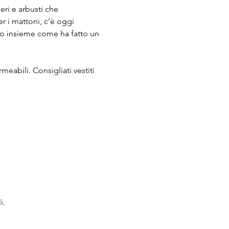
eri e arbusti che 
 i mattoni, c’è oggi 
remo insieme come ha fatto un 
bili. Consigliati vestiti 
i.