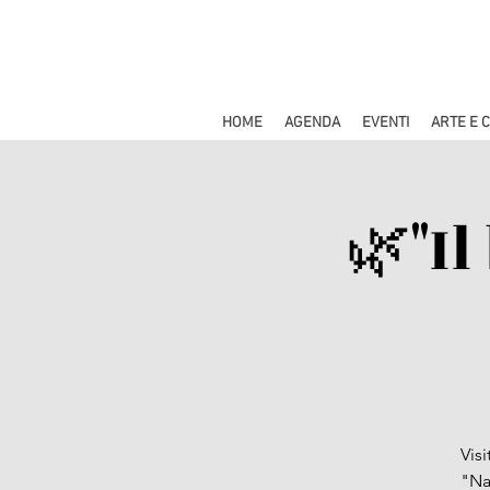
HOME
AGENDA
EVENTI
ARTE E 
🌿"Il
Vis
"Na