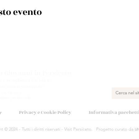
sto evento
 Giovanni in Persiceto
e e Accoglienza Turistica.
 Giovanni in Persiceto BO
 348 731 8029
munepersiceto.it
Privacy e Cookie Policy
Informativa pacchetti 
r
 © 2024 - Tutti i diritti riservati - Visit Persiceto.
Progetto curato da
U