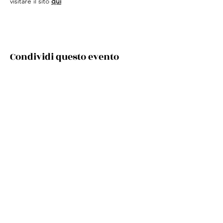
visitare il sito 
qu
i
Condividi questo evento
Via Cento, 9/a, 40017 San Giovanni in Persiceto BO
Telefono e whatsapp:
+39 348 731 8029
Mail:
cultura.turismo@comunepersiceto.it