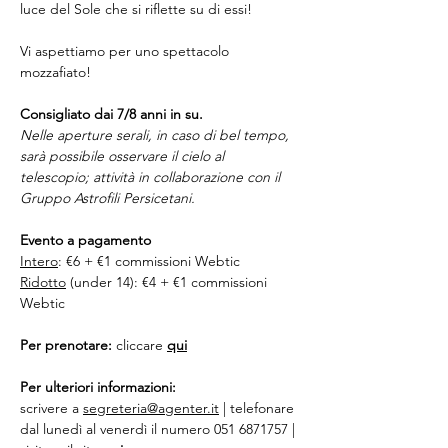
luce del Sole che si riflette su di essi!
Vi aspettiamo per uno spettacolo 
mozzafiato!
Consigliato dai 7/8 anni in su.
Nelle aperture serali, in caso di bel tempo, 
sarà possibile osservare il cielo al 
telescopio; attività in collaborazione con il 
Gruppo Astrofili Persicetani.
Evento a pagamento
Intero
: €6 + €1 commissioni Webtic
Ridotto
 (under 14): €4 + €1 commissioni 
Webtic
Per prenotare:
 cliccare 
qui
Per ulteriori informazioni:
scrivere a 
segreteria@agenter.it
 | telefonare 
dal lunedì al venerdì il numero 051 6871757 | 