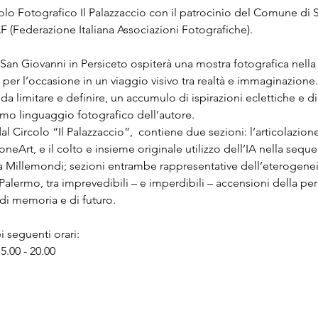
olo Fotografico Il Palazzaccio con il patrocinio del Comune di S
F (Federazione Italiana Associazioni Fotografiche).
 San Giovanni in Persiceto ospiterà una mostra fotografica nella
 per l’occasione in un viaggio visivo tra realtà e immaginazione.
da limitare e definire, un accumulo di ispirazioni eclettiche e di s
mo linguaggio fotografico dell’autore. 
l Circolo “Il Palazzaccio”,  contiene due sezioni: l’articolazione
honeArt, e il colto e insieme originale utilizzo dell’IA nella sequen
 Millemondi; sezioni entrambe rappresentative dell’eterogeneità
Palermo, tra imprevedibili – e imperdibili – accensioni della per
 di memoria e di futuro.
i seguenti orari:
5.00 - 20.00