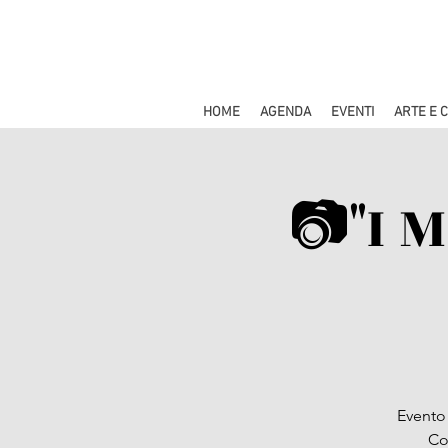
HOME
AGENDA
EVENTI
ARTE E 
📷"I 
Evento 
Co