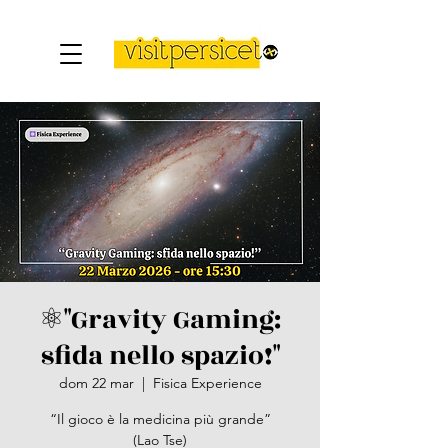
⚛️​"Gravity Gaming:
sfida nello spazio!"
dom 22 mar
  |  
Fisica Experience
“Il gioco è la medicina più grande”
(Lao Tse)