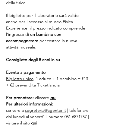
della fisica.
Il biglietto per il laboratorio sarà valido 
anche per l’accesso al museo Fisica 
Experience, il prezzo indicato comprende 
l’ingresso di 
un bambino con 
accompagnatore
 per testare la nuova 
attività museale.
Consigliato dagli 8 anni in su
Evento a pagamento
Biglietto unico
: 1 adulto + 1 bambino = €13 
+ €2 prevendita Ticketlandia
Per prenotare:
 cliccare 
qui
Per ulteriori informazioni:
scrivere a 
segreteria@agenter.it
 | telefonare 
dal lunedì al venerdì il numero 051 6871757 | 
visitare il sito 
qu
i