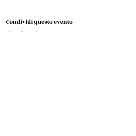
Condividi questo evento
Via Cento, 9/a, 40017 San Giovanni in Persiceto BO
Telefono e whatsapp:
+39 348 731 8029
Mail:
cultura.turismo@comunepersiceto.it