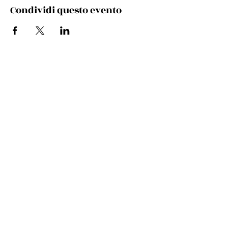
Condividi questo evento
Via Cento, 9/a, 40017 San Giovanni in Persiceto BO
Telefono e whatsapp:
+39 348 731 8029
Mail:
cultura.turismo@comunepersiceto.it
Comune di San Giovanni in Persiceto