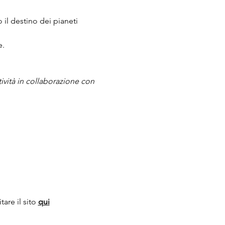
il destino dei pianeti 
e.
tività in collaborazione con 
are il sito 
qu
i