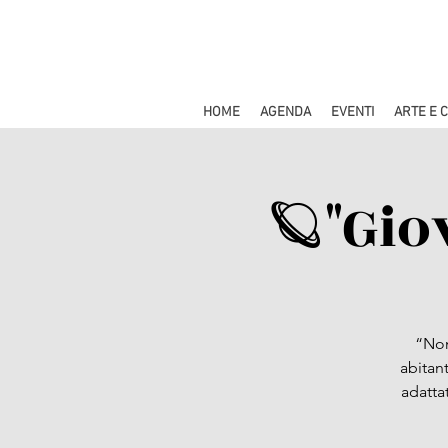
HOME
AGENDA
EVENTI
ARTE E 
🪐"Gio
“Non
abitant
adatta