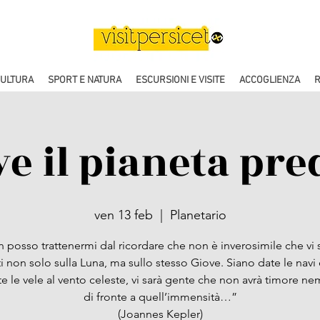
CULTURA
SPORT E NATURA
ESCURSIONI E VISITE
ACCOGLIENZA
R
ve il pianeta pre
ven 13 feb
  |  
Planetario
 posso trattenermi dal ricordare che non è inverosimile che vi 
i non solo sulla Luna, ma sullo stesso Giove. Siano date le navi
te le vele al vento celeste, vi sarà gente che non avrà timore 
di fronte a quell’immensità…”
(Joannes Kepler)