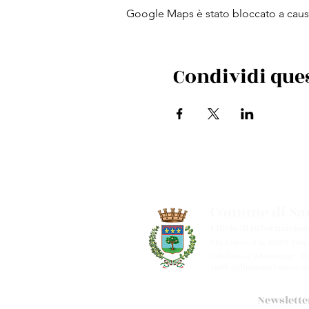
Google Maps è stato bloccato a causa 
Condividi que
Comune di San
Ufficio di Informazion
Via Cento, 9/a, 40017 San
Telefono e whatsapp: +39
Mail:
cultura.turismo@co
Newslette