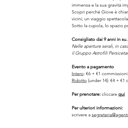
immensa e la sua gravità im
Scopri perché Giove è chiam
vicini; un viaggio spettacol
Sotto la cupola, lo spazio pr
Consigliato dai 9 anni in su.
Nelle aperture serali, in cas
il Gruppo Astrofili Persicetan
Evento a pagamento
Intero
: €6 + €1 commissioni
Ridotto
 (under 14): €4 + €1
Per prenotare:
 cliccare 
qui
Per ulteriori informazioni:
scrivere a 
segreteria@agente