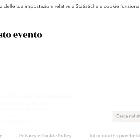
delle tue impostazioni relative a Statistiche e cookie funzional
sto evento
 Giovanni in Persiceto
e e Accoglienza Turistica.
 Giovanni in Persiceto BO
 348 731 8029
munepersiceto.it
Privacy e Cookie Policy
Informativa pacchetti 
r