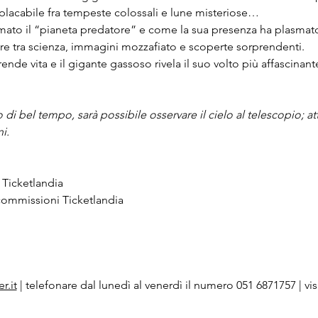
placabile fra tempeste colossali e lune misteriose…
ato il “pianeta predatore” e come la sua presenza ha plasmato 
are tra scienza, immagini mozzafiato e scoperte sorprendenti.
ende vita e il gigante gassoso rivela il suo volto più affascinant
o di bel tempo, sarà possibile osservare il cielo al telescopio; at
i.
 Ticketlandia
 commissioni Ticketlandia
r.it
 | telefonare dal lunedì al venerdì il numero 051 6871757 | visit