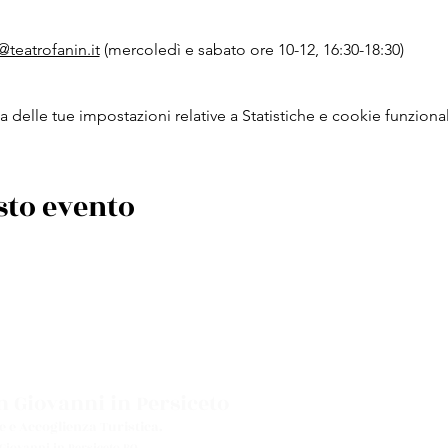
@teatrofanin.it
 (mercoledì e sabato ore 10-12, 16:30-18:30)
delle tue impostazioni relative a Statistiche e cookie funzional
sto evento
 Giovanni in Persiceto
e e Accoglienza Turistica.
 Giovanni in Persiceto BO