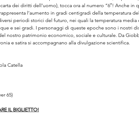
a carta dei diritti dell’uomo), tocca ora al numero “6″! Anche in
 rappresenta l’aumento in gradi centigradi della temperatura de
iversi periodi storici del futuro, nei quali la temperatura media 
nque e sei gradi. I personaggi di queste epoche sono i nostri disc
 del nostro patrimonio economico, sociale e culturale. Da Giob
onia e satira si accompagnano alla divulgazione scientifica.
la Catella
er 65)
RE IL BIGLIETTO!