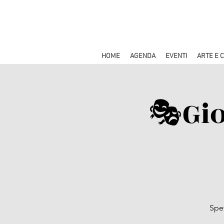
HOME
AGENDA
EVENTI
ARTE E 
🎭​Gi
Spet