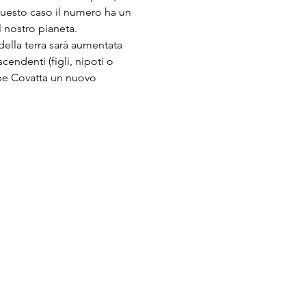
 questo caso il numero ha un 
l nostro pianeta.
della terra sarà aumentata 
endenti (figli, nipoti o 
be Covatta un nuovo 