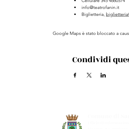
Cellulare 345 4660574
info@teatrofanin.it
Biglietteria,
biglietteria
Google Maps è stato bloccato a causa 
Condividi que
Comune di San
Ufficio di Informazion
Via Cento, 9/a, 40017 San