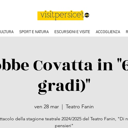
CULTURA
SPORT E NATURA
ESCURSIONI E VISITE
ACCOGLIENZA
R
obbe Covatta in "6
gradi)"
ven 28 mar
  |  
Teatro Fanin
tacolo della stagione teatrale 2024/2025 del Teatro Fanin, "Di 
pensieri"