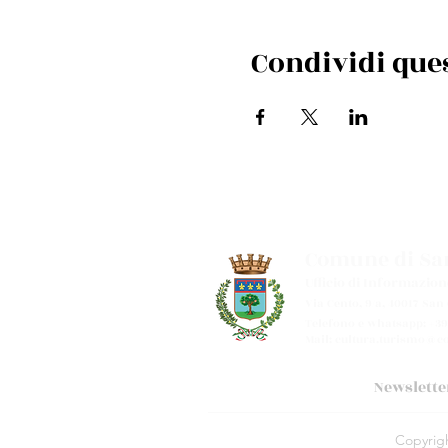
Condividi que
Comune di San
Ufficio di Informazion
Via Cento, 9/a, 40017 San
Telefono e whatsapp: +39
Mail:
cultura.turismo@co
Newslette
Copyright