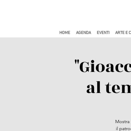
HOME
AGENDA
EVENTI
ARTE E 
"Gioac
al te
Mostra 
il patr