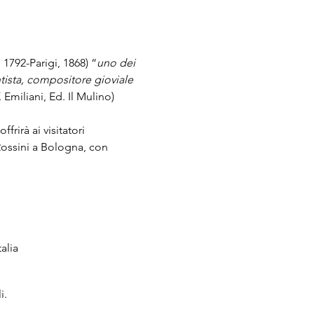
 1792-Parigi, 1868) “
uno dei 
ista, compositore gioviale 
. Emiliani, Ed. Il Mulino) 
rirà ai visitatori 
Rossini a Bologna, con 
alia
i.