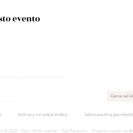
sto evento
 Giovanni in Persiceto
e e Accoglienza Turistica.
 Giovanni in Persiceto BO
 348 731 8029
munepersiceto.it
Privacy e Cookie Policy
Informativa pacchetti 
r
 © 2024 - Tutti i diritti riservati - Visit Persiceto.
Progetto curato da
U