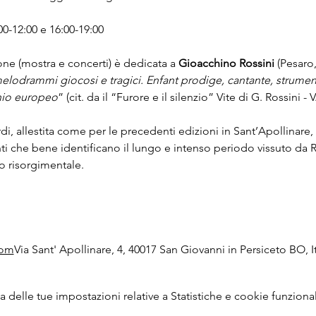
-12:00 e 16:00-19:00 
ne (mostra e concerti) è dedicata a 
Gioacchino Rossini 
(Pesaro,
elodrammi giocosi e tragici. Enfant prodige, cantante, strument
nio europeo
” (cit. da il “Furore e il silenzio” Vite di G. Rossini - V
i, allestita come per le precedenti edizioni in Sant’Apollinare, off
ti che bene identificano il lungo e intenso periodo vissuto da 
o risorgimentale.
com
Via Sant' Apollinare, 4, 40017 San Giovanni in Persiceto BO, It
delle tue impostazioni relative a Statistiche e cookie funzional