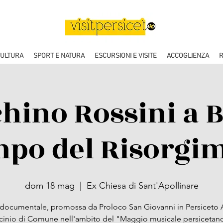
CULTURA
SPORT E NATURA
ESCURSIONI E VISITE
ACCOGLIENZA
R
chino Rossini a 
mpo del Risorgi
dom 18 mag
  |  
Ex Chiesa di Sant'Apollinare
documentale, promossa da Proloco San Giovanni in Persiceto
ocinio di Comune nell'ambito del "Maggio musicale persicetan