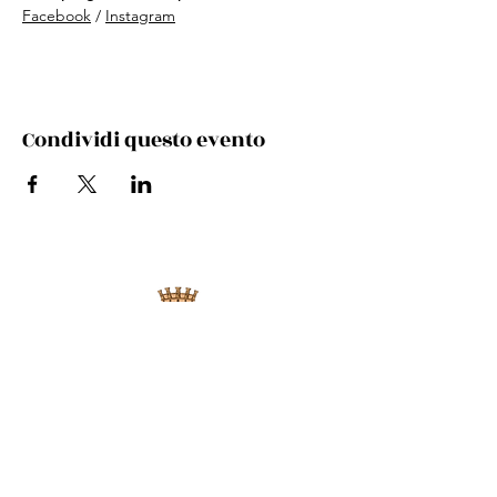
Facebook
 / 
Instagram
Condividi questo evento
Via Cento, 9/a, 40017 San Giovanni in Persiceto BO
Telefono e whatsapp:
+39 348 731 8029
Mail:
cultura.turismo@comunepersiceto.it