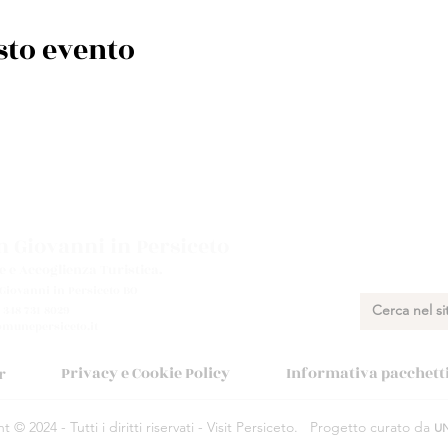
sto evento
 Giovanni in Persiceto
e e Accoglienza Turistica.
 Giovanni in Persiceto BO
 348 731 8029
munepersiceto.it
Privacy e Cookie Policy
Informativa pacchetti 
r
 © 2024 - Tutti i diritti riservati - Visit Persiceto.
Progetto curato da
U