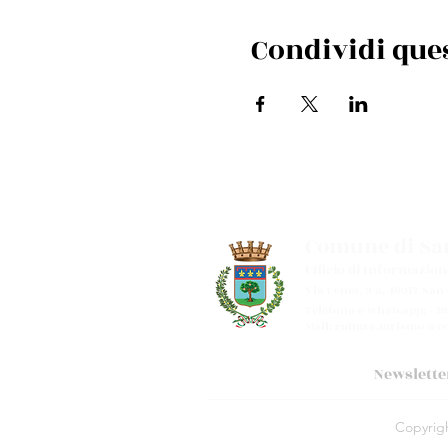
Condividi que
Comune di San
Ufficio di Informazion
Via Cento, 9/a, 40017 San
Telefono e whatsapp: +39
Mail:
cultura.turismo@co
Newslette
Copyright