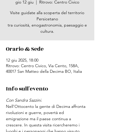
gio 12 giu
  |  
Ritrovo: Centro Civico
Visite guidate alla scoperta del territorio
Persicetano
tra curiosità, enogastronomia, paesaggio e
cultura.
Orario & Sede
12 giu 2025, 18:00
Ritrovo: Centro Civico, Via Cento, 158A,
40017 San Matteo della Decima BO, Italia
Info sull'evento
Con Sandra Sazzini. 
Nell’Ottocento la gente di Decima affronta 
rivoluzioni e guerre, povertà ed 
emigrazione ma il paese continua a 
crescere. In questa visita ricercheremo i 
luoghi e i personaggi che hanno vissuto 