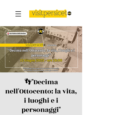
👣​"Decima
nell'Ottocento: la vita,
i luoghi e i
personaggi"