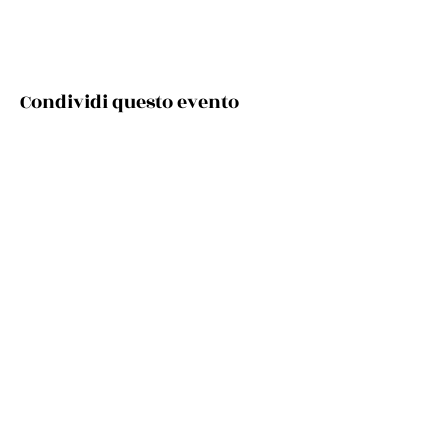
Condividi questo evento
Via Cento, 9/a, 40017 San Giovanni in Persiceto BO
Telefono e whatsapp:
+39 348 731 8029
Mail:
cultura.turismo@comunepersiceto.it