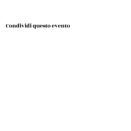
Condividi questo evento
Via Cento, 9/a, 40017 San Giovanni in Persiceto BO
Telefono e whatsapp:
+39 348 731 8029
Mail:
cultura.turismo@comunepersiceto.it