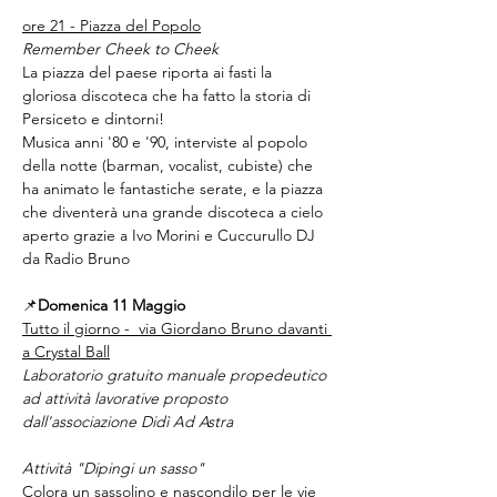
ore 21 - Piazza del Popolo
Remember Cheek to Cheek
La piazza del paese riporta ai fasti la 
gloriosa discoteca che ha fatto la storia di 
Persiceto e dintorni!
Musica anni '80 e '90, interviste al popolo 
della notte (barman, vocalist, cubiste) che 
ha animato le fantastiche serate, e la piazza 
che diventerà una grande discoteca a cielo 
aperto grazie a Ivo Morini e Cuccurullo DJ 
da Radio Bruno
📌
Domenica 11 Maggio
Tutto il giorno -  via Giordano Bruno davanti 
a Crystal Ball
Laboratorio gratuito manuale propedeutico 
ad attività lavorative proposto 
dall'associazione Didì Ad Astra
Attività "Dipingi un sasso"
Colora un sassolino e nascondilo per le vie 