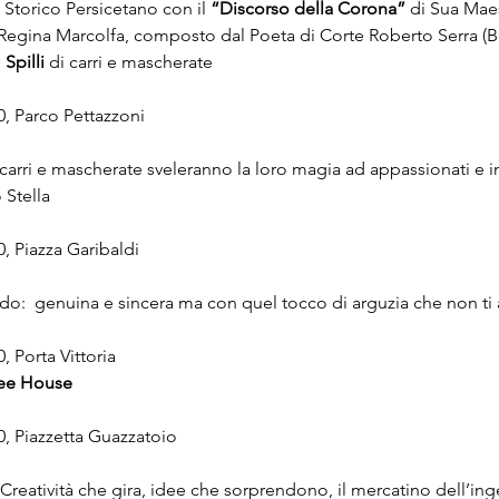
Storico Persicetano con il 
“Discorso della Corona”
 di Sua Mae
 Regina Marcolfa, composto dal Poeta di Corte Roberto Serra (Be
 
Spilli
 di carri e mascherate
00, Parco Pettazzoni
 carri e mascherate sveleranno la loro magia ad appassionati e in
 Stella
0, Piazza Garibaldi
ldo:  genuina e sincera ma con quel tocco di arguzia che non ti 
, Porta Vittoria
ree House
00, Piazzetta Guazzatoio
 Creatività che gira, idee che sorprendono, il mercatino dell’in