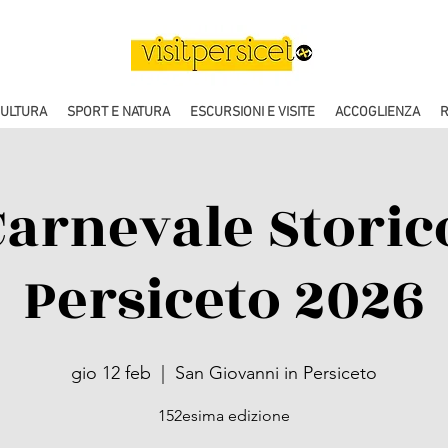
CULTURA
SPORT E NATURA
ESCURSIONI E VISITE
ACCOGLIENZA
R
arnevale Storic
Persiceto 2026
gio 12 feb
  |  
San Giovanni in Persiceto
152esima edizione