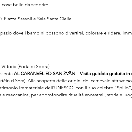
i cose belle da scoprire
0, Piazza Sassoli e Sala Santa Clelia
spazio dove i bambini possono divertirsi, colorare e ridere, imm
Vittoria (Porta di Sopra)
esenta 
AL CARANVÈL ED SAN ŻVÂN – Visita guidata gratuita in 
éin d Sèra). Alla scoperta delle origini del carnevale attraverso
trimonio immateriale dell’UNESCO, con il suo celebre “Spillo”, 
e meccanica, per approfondire ritualità ancestrali, storia e luog