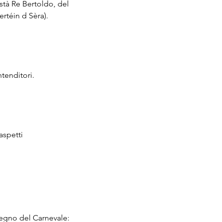
stà Re Bertoldo, del 
rtéin d Sèra).
tenditori.
aspetti
gegno del Carnevale: 