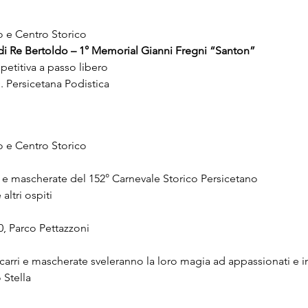
o e Centro Storico
di Re Bertoldo – 1° Memorial Gianni Fregni “Santon”
etitiva a passo libero
. Persicetana Podistica
o e Centro Storico
ri e mascherate del 152° Carnevale Storico Persicetano
ltri ospiti
00, Parco Pettazzoni
 carri e mascherate sveleranno la loro magia ad appassionati e in
 Stella