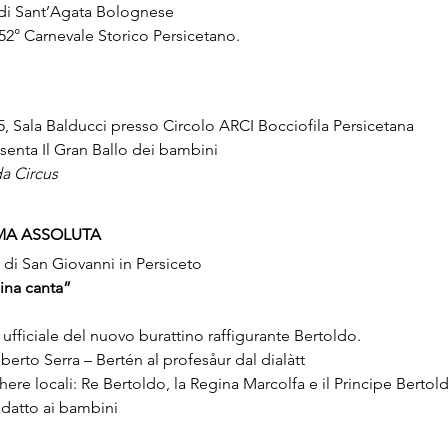
 di Sant’Agata Bolognese
52° Carnevale Storico Persicetano.
45, Sala Balducci presso Circolo ARCI Bocciofila Persicetana
senta Il Gran Ballo dei bambini
a Circus
IMA ASSOLUTA
di San Giovanni in Persiceto
ina canta”
ufficiale del nuovo burattino raffigurante Bertoldo.
to Serra – Bertén al profesåur dal dialàtt
chere locali: Re Bertoldo, la Regina Marcolfa e il Principe Bertol
adatto ai bambini