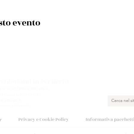
sto evento
 Giovanni in Persiceto
e e Accoglienza Turistica.
 Giovanni in Persiceto BO
 348 731 8029
munepersiceto.it
Privacy e Cookie Policy
Informativa pacchetti 
r