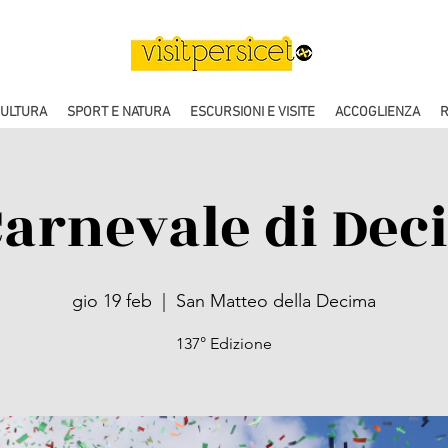
CULTURA
SPORT E NATURA
ESCURSIONI E VISITE
ACCOGLIENZA
R
Carnevale di Dec
gio 19 feb
  |  
San Matteo della Decima
137° Edizione