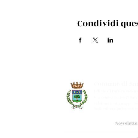
Condividi que
Comune di San
Ufficio di Informazion
Via Cento, 9/a, 40017 San
Telefono e whatsapp: +39
Mail:
cultura.turismo@co
Newslette