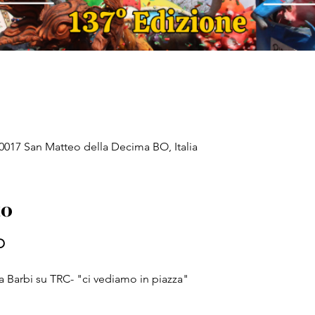
0017 San Matteo della Decima BO, Italia
to
O
a Barbi su TRC- "ci vediamo in piazza"