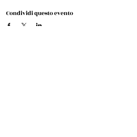
Condividi questo evento
Via Cento, 9/a, 40017 San Giovanni in Persiceto BO
Telefono e whatsapp:
+39 348 731 8029
Mail:
cultura.turismo@comunepersiceto.it