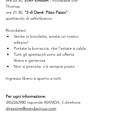
ore 20:30,
STAY KARMA 
- Acrobazie con 
Thomas
ore 21:30, 
"3
di Dané: Pizzo Pazzo"
 - 
spettacolo di saltimbanco.
Ricordatevi:
Venite in bicicletta, avrete un nostro 
adesivo!
Portate la borraccia, che l’estate è calda
Tutti gli spettacoli sono ad offerta 
libera e generosa
Non si prenota: c’è sempre posto
Ingresso libero e aperto a tutti.
Per ogni informazione:
3452262980 risponde WANDA, il direttore
direzione@wandacircus.com