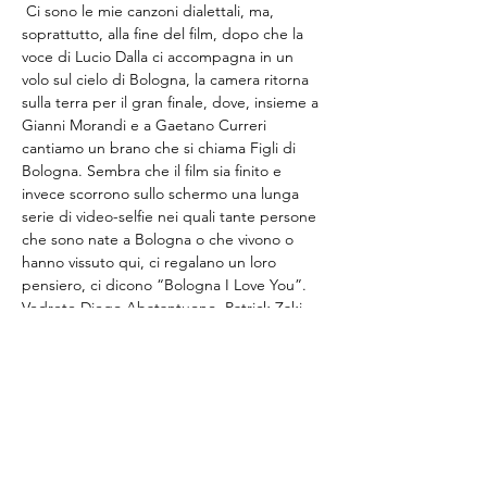
 Ci sono le mie canzoni dialettali, ma, 
soprattutto, alla fine del film, dopo che la 
voce di Lucio Dalla ci accompagna in un 
volo sul cielo di Bologna, la camera ritorna 
sulla terra per il gran finale, dove, insieme a 
Gianni Morandi e a Gaetano Curreri 
cantiamo un brano che si chiama Figli di 
Bologna. Sembra che il film sia finito e 
invece scorrono sullo schermo una lunga 
serie di video-selfie nei quali tante persone 
che sono nate a Bologna o che vivono o 
hanno vissuto qui, ci regalano un loro 
pensiero, ci dicono “Bologna I Love You”. 
Vedrete Diego Abatantuono, Patrick Zaki, 
Alessandro Haber, Nicoletta Mantovani, 
Mara Maionchi, e tanti altri uniti dall’amore 
per Bologna.
Ingresso gratuito