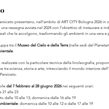
to
ersiceto presentano, nell’ambito di ART CITY Bologna 2026 in oc
, una rassegna avviata nel 2024 con l’obiettivo di instaurare e ind
eali che le accolgono, trasformando gli ambienti in una vera e 
uppa tra il 
Museo del Cielo e della Terra
 (nelle sedi del Planetar
ientale
.
, realizzate con la particolare tecnica della linoleografia, propo
ra scienza, storia e arte, intrecciando il mondo interiore dell’ar
 Persiceto.
ile 
dal 7 febbraio al 28 giugno 2026
 nei seguenti orari:
e 21 alle 23
to dalle 10 alle 13; domenica dalle 16 alle 19
mbientale
: domenica dalle 10 alle 12 e dalle 17 alle 19