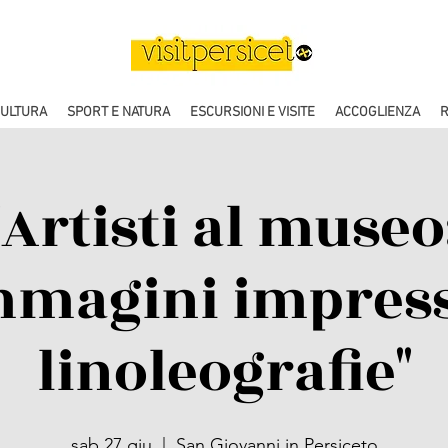
CULTURA
SPORT E NATURA
ESCURSIONI E VISITE
ACCOGLIENZA
R
"Artisti al museo:
mmagini impress
linoleografie"
sab 27 giu
  |  
San Giovanni in Persiceto