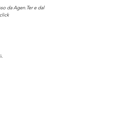
sso da Agen.Ter e dal 
click
i.