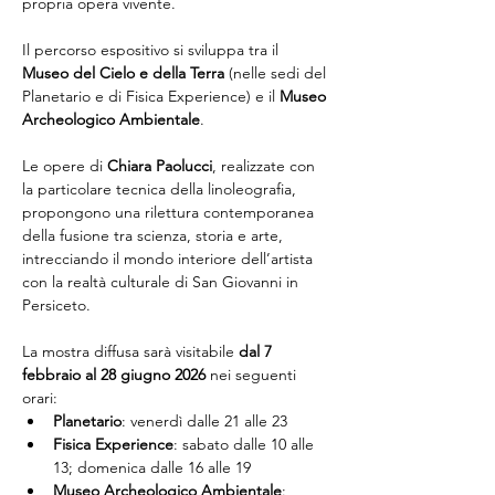
propria opera vivente.
Il percorso espositivo si sviluppa tra il 
Museo del Cielo e della Terra
 (nelle sedi del 
Planetario e di Fisica Experience) e il 
Museo 
Archeologico Ambientale
.
Le opere di 
Chiara Paolucci
, realizzate con 
la particolare tecnica della linoleografia, 
propongono una rilettura contemporanea 
della fusione tra scienza, storia e arte, 
intrecciando il mondo interiore dell’artista 
con la realtà culturale di San Giovanni in 
Persiceto.
La mostra diffusa sarà visitabile 
dal 7 
febbraio al 28 giugno 2026
 nei seguenti 
orari:
Planetario
: venerdì dalle 21 alle 23
Fisica Experience
: sabato dalle 10 alle 
13; domenica dalle 16 alle 19
Museo Archeologico Ambientale
: 