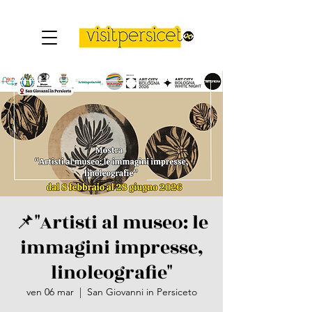
📌"Artisti al museo: le
immagini impresse,
linoleografie"
ven 06 mar
  |  
San Giovanni in Persiceto