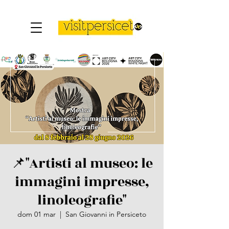
📌"Artisti al museo: le
immagini impresse,
linoleografie"
dom 01 mar
  |  
San Giovanni in Persiceto