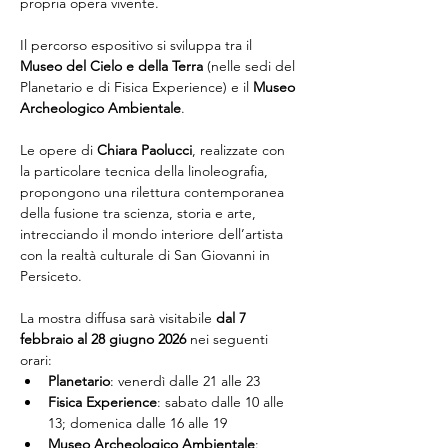
propria opera vivente.
Il percorso espositivo si sviluppa tra il 
Museo del Cielo e della Terra
 (nelle sedi del 
Planetario e di Fisica Experience) e il 
Museo 
Archeologico Ambientale
.
Le opere di 
Chiara Paolucci
, realizzate con 
la particolare tecnica della linoleografia, 
propongono una rilettura contemporanea 
della fusione tra scienza, storia e arte, 
intrecciando il mondo interiore dell’artista 
con la realtà culturale di San Giovanni in 
Persiceto.
La mostra diffusa sarà visitabile 
dal 7 
febbraio al 28 giugno 2026
 nei seguenti 
orari:
Planetario
: venerdì dalle 21 alle 23
Fisica Experience
: sabato dalle 10 alle 
13; domenica dalle 16 alle 19
Museo Archeologico Ambientale
: 