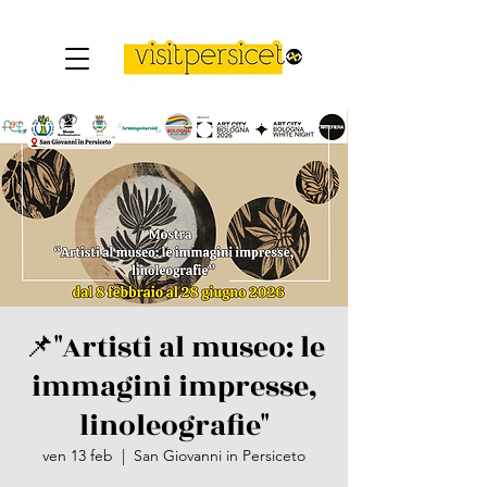
📌"Artisti al museo: le
immagini impresse,
linoleografie"
ven 13 feb
  |  
San Giovanni in Persiceto