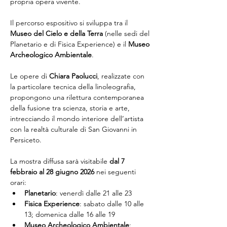
propria opera vivente.
Il percorso espositivo si sviluppa tra il 
Museo del Cielo e della Terra
 (nelle sedi del 
Planetario e di Fisica Experience) e il 
Museo 
Archeologico Ambientale
.
Le opere di 
Chiara Paolucci
, realizzate con 
la particolare tecnica della linoleografia, 
propongono una rilettura contemporanea 
della fusione tra scienza, storia e arte, 
intrecciando il mondo interiore dell’artista 
con la realtà culturale di San Giovanni in 
Persiceto.
La mostra diffusa sarà visitabile 
dal 7 
febbraio al 28 giugno 2026
 nei seguenti 
orari:
Planetario
: venerdì dalle 21 alle 23
Fisica Experience
: sabato dalle 10 alle 
13; domenica dalle 16 alle 19
Museo Archeologico Ambientale
: 