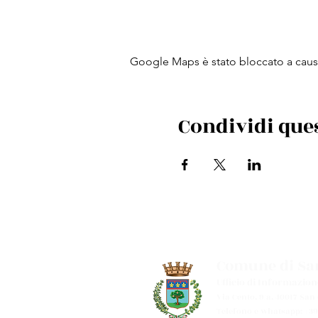
Google Maps è stato bloccato a causa 
Condividi que
Comune di San
Ufficio di Informazion
Via Cento, 9/a, 40017 San
Telefono e whatsapp: +39