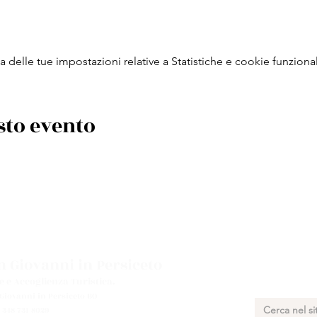
delle tue impostazioni relative a Statistiche e cookie funzional
sto evento
 Giovanni in Persiceto
e e Accoglienza Turistica.
 Giovanni in Persiceto BO
 348 731 8029