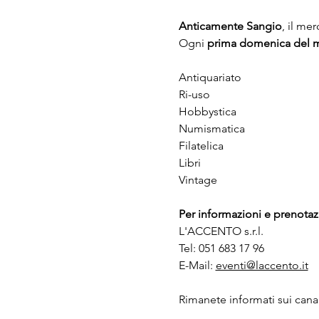
Anticamente Sangio
, il me
Ogni 
prima domenica del 
Antiquariato
Ri-uso
Hobbystica
Numismatica
Filatelica
Libri
Vintage
Per informazioni e prenotaz
L'ACCENTO s.r.l.
Tel: 051 683 17 96
E-Mail: 
eventi@laccento.it
Rimanete informati sui canal