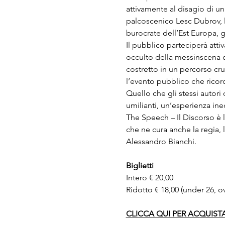
attivamente al disagio di un
palcoscenico Lesc Dubrov, l
burocrate dell’Est Europa, 
Il pubblico parteciperà atti
occulto della messinscena c
costretto in un percorso cr
l’evento pubblico che ricord
Quello che gli stessi autori
umilianti, un’esperienza ine
The Speech – Il Discorso è 
che ne cura anche la regia, l
Alessandro Bianchi.
Biglietti
Intero € 20,00
Ridotto € 18,00 (under 26, ov
CLICCA QUI PER ACQUISTA