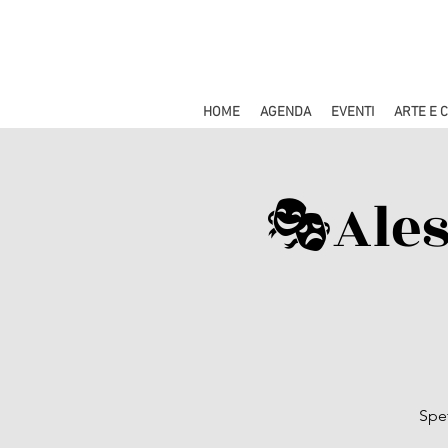
HOME
AGENDA
EVENTI
ARTE E 
🎭​Ale
Spet