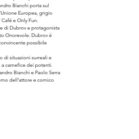
andro Bianchi porta sul 
’Unione Europea, grigio 
o Café e Only Fun.
re di Dubrov e protagonista 
ato Onorevole. Dubrov è 
convincente possibile 
di situazioni surreali e 
 a carnefice dei potenti.
andro Bianchi e Paolo Serra 
mismo dell’attore e comico 