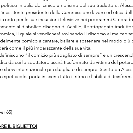
 politico in balia del cinico umorismo del suo traduttore. Aless
’inesistente presidente della Commissione lavoro ed etica dell
già noto per le sue incursioni televisive nei programmi Colorad
vamente al diabolico disegno di Achille, il sottopagato tradutto
omica, il quale si vendicherà rovinando il discorso al malcapit
udelmente comico a cantare, ballare e sostenere nel modo più 
erà come il più imbarazzante della sua vita.
 definiscono “il comizio più sbagliato di sempre” è un crescendo 
dita da cui lo spettatore uscirà trasformato da vittima del potere
lo show internazionale più sbagliato di sempre. Scritto da Aless
o spettacolo, porta in scena tutto il ritmo e l’abilità di trasfor
er 65)
RE IL BIGLIETTO!