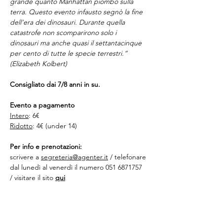
grande quanto Manhattan piombò sulla 
terra. Questo evento infausto segnò la fine 
dell’era dei dinosauri. Durante quella 
catastrofe non scomparirono solo i 
dinosauri ma anche quasi il settantacinque 
per cento di tutte le specie terrestri.”
(Elizabeth Kolbert)
Consigliato dai 7/8 anni in su.
Evento a pagamento
Intero
: 6€
Ridotto
: 4€ (under 14)
Per info e prenotazioni:
scrivere a 
segreteria@agenter.it
 / telefonare 
dal lunedì al venerdì il numero 051 6871757 
/ visitare il sito 
qui