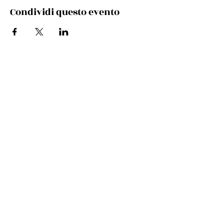
Condividi questo evento
Via Cento, 9/a, 40017 San Giovanni in Persiceto BO
Telefono e whatsapp:
+39 348 731 8029
Mail:
cultura.turismo@comunepersiceto.it
Comune di San Giovanni in Persiceto